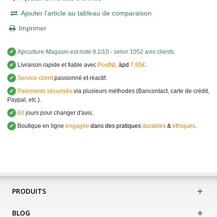
Ajouter l'article au tableau de comparaison
Imprimer
✔
Apiculture-Magasin
est noté
9.2
/
10
- selon 1052 avis clients
.
✔
Livraison rapide et fiable avec
PostNL
àpd
7,95€
.
✔
Service client
passionné et réactif.
✔
Paiements sécurisés
via plusieurs méthodes (Bancontact, carte de crédit,
Paypal, etc.).
✔
60
jours pour changer d'avis.
✔
Boutique en ligne
engagée
dans des pratiques
durables
&
éthiques
.
PRODUITS
BLOG