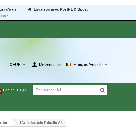
er d'avis !
Livraison avec PostNL & Bpost
ion !
€ EUR
Français (French)
Me connecter
Panier
-
€ 0,00
0
arten
L'affiche aide l'abeille A1