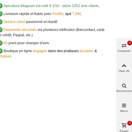
✔
Apiculture-Magasin
est noté
9.2
/
10
- selon 1052 avis clients
.
✔
Livraison rapide et fiable avec
PostNL
àpd
7,95€
.
✔
Service client
passionné et réactif.
✔
Paiements sécurisés
via plusieurs méthodes (Bancontact, carte
e crédit, Paypal, etc.).
0
✔
60
jours pour changer d'avis.
✔
Boutique en ligne
engagée
dans des pratiques
durables
&
Comparer
thiques
.
Haut de
page
Rechercher
Menu
0
Panier