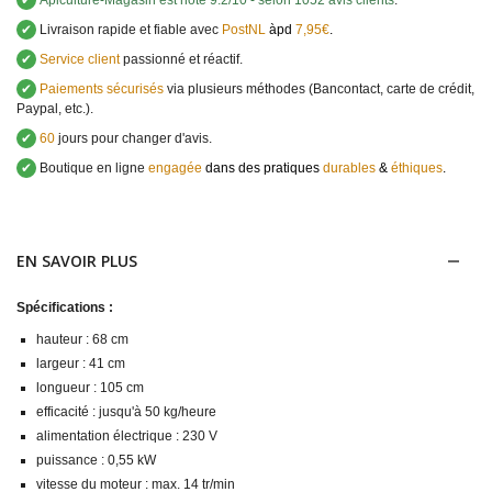
✔
Apiculture-Magasin
est noté
9.2
/
10
- selon 1052 avis clients
.
✔
Livraison rapide et fiable avec
PostNL
àpd
7,95€
.
✔
Service client
passionné et réactif.
✔
Paiements sécurisés
via plusieurs méthodes (Bancontact, carte de crédit,
Paypal, etc.).
✔
60
jours pour changer d'avis.
✔
Boutique en ligne
engagée
dans des pratiques
durables
&
éthiques
.
EN SAVOIR PLUS
Spécifications :
hauteur : 68 cm
largeur : 41 cm
longueur : 105 cm
efficacité : jusqu'à 50 kg/heure
alimentation électrique : 230 V
puissance : 0,55 kW
vitesse du moteur : max. 14 tr/min