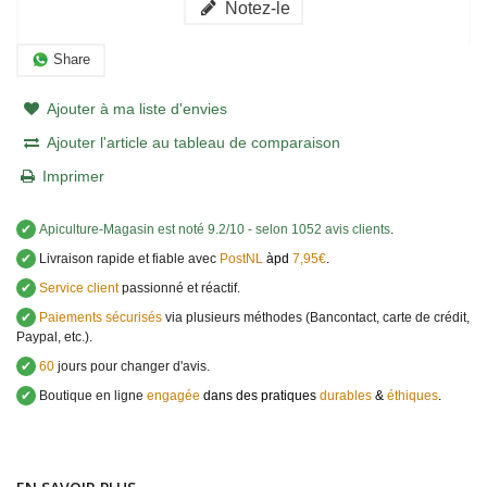
Notez-le
Share
Ajouter à ma liste d'envies
Ajouter l'article au tableau de comparaison
Imprimer
✔
Apiculture-Magasin
est noté
9.2
/
10
- selon 1052 avis clients
.
✔
Livraison rapide et fiable avec
PostNL
àpd
7,95€
.
✔
Service client
passionné et réactif.
✔
Paiements sécurisés
via plusieurs méthodes (Bancontact, carte de crédit,
Paypal, etc.).
✔
60
jours pour changer d'avis.
✔
Boutique en ligne
engagée
dans des pratiques
durables
&
éthiques
.