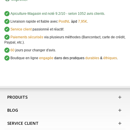
✔
Apiculture-Magasin
est noté
9.2
/
10
- selon 1052 avis clients
.
✔
Livraison rapide et fiable avec
PostNL
àpd
7,95€
.
✔
Service client
passionné et réactif.
✔
Paiements sécurisés
via plusieurs méthodes (Bancontact, carte de crédit,
Paypal, etc.).
✔
60
jours pour changer d'avis.
✔
Boutique en ligne
engagée
dans des pratiques
durables
&
éthiques
.
PRODUITS
BLOG
SERVICE CLIENT