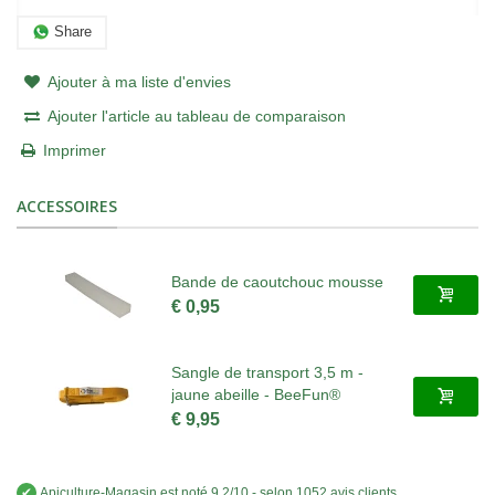
Share
Ajouter à ma liste d'envies
Ajouter l'article au tableau de comparaison
Imprimer
ACCESSOIRES
Bande de caoutchouc mousse
€ 0,95
Sangle de transport 3,5 m -
jaune abeille - BeeFun®
€ 9,95
✔
Apiculture-Magasin
est noté
9.2
/
10
- selon 1052 avis clients
.