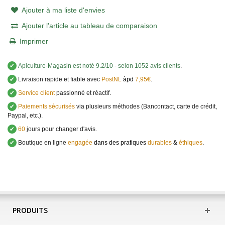
Ajouter à ma liste d'envies
Ajouter l'article au tableau de comparaison
Imprimer
✔
Apiculture-Magasin
est noté
9.2
/
10
- selon 1052 avis clients
.
✔
Livraison rapide et fiable avec
PostNL
àpd
7,95€
.
✔
Service client
passionné et réactif.
✔
Paiements sécurisés
via plusieurs méthodes (Bancontact, carte de crédit,
Paypal, etc.).
✔
60
jours pour changer d'avis.
✔
Boutique en ligne
engagée
dans des pratiques
durables
&
éthiques
.
PRODUITS