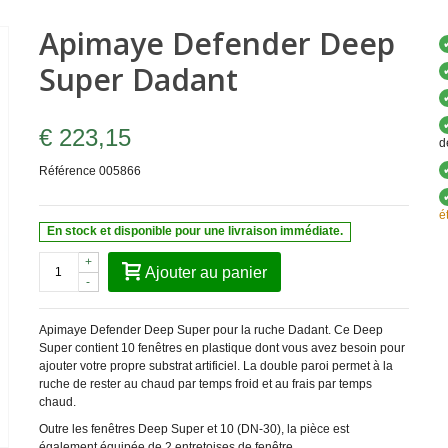
Apimaye Defender Deep
Super Dadant
€ 223,15
d
Référence
005866
é
En stock et disponible pour une livraison immédiate.
+
Ajouter au panier
-
Apimaye Defender Deep Super pour la ruche Dadant. Ce Deep
Super contient 10 fenêtres en plastique dont vous avez besoin pour
ajouter votre propre substrat artificiel. La double paroi permet à la
ruche de rester au chaud par temps froid et au frais par temps
chaud.
Outre les fenêtres Deep Super et 10 (DN-30), la pièce est
également équipée de 2 entretoises de fenêtre.