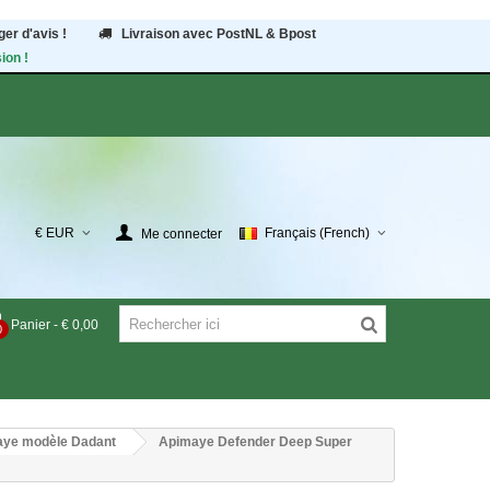
er d'avis !
Livraison avec PostNL & Bpost
ion !
€ EUR
Français (French)
Me connecter
Panier
-
€ 0,00
0
ye modèle Dadant
Apimaye Defender Deep Super