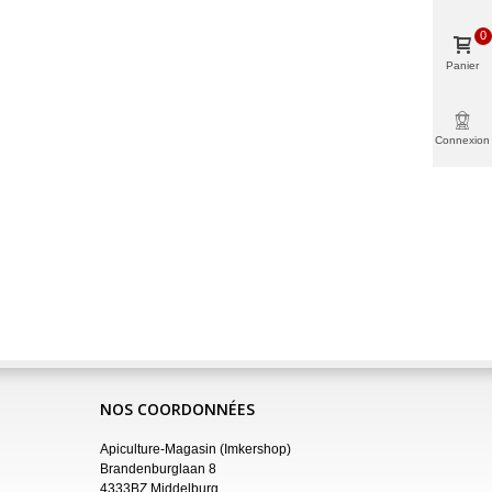
0
Panier
Connexion
NOS COORDONNÉES
Apiculture-Magasin (Imkershop)
Brandenburglaan 8
4333BZ Middelburg