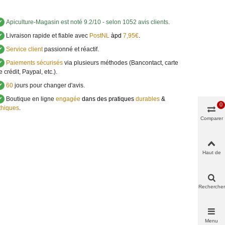
✔
Apiculture-Magasin
est noté
9.2
/
10
- selon 1052 avis clients
.
✔
Livraison rapide et fiable avec
PostNL
àpd
7,95€
.
✔
Service client
passionné et réactif.
✔
Paiements sécurisés
via plusieurs méthodes (Bancontact, carte
e crédit, Paypal, etc.).
✔
60
jours pour changer d'avis.
✔
Boutique en ligne
engagée
dans des pratiques
durables
&
0
thiques
.
Comparer
Haut de
page
Rechercher
Menu