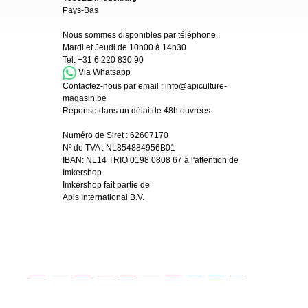
Pays-Bas
Nous sommes disponibles par téléphone :
Mardi et Jeudi de 10h00 à 14h30
Tel:
+31 6 220 830 90
Via Whatsapp
Contactez-nous par email :
info@apiculture-
magasin.be
Réponse dans un délai de 48h ouvrées.
Numéro de Siret :
62607170
Nº de TVA : NL854884956B01
IBAN:
NL14 TRIO 0198 0808 67 à l'attention de
Imkershop
Imkershop fait partie de
Apis International B.V.