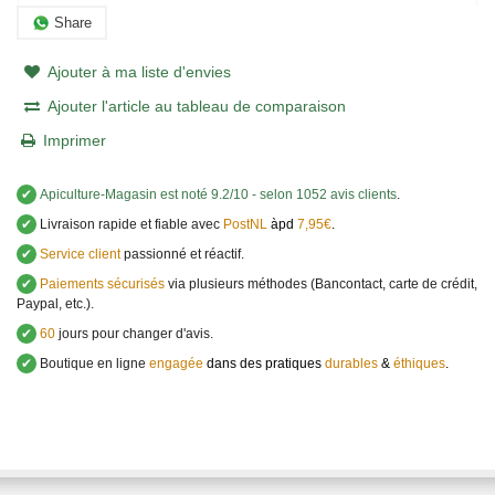
Share
Ajouter à ma liste d'envies
Ajouter l'article au tableau de comparaison
Imprimer
✔
Apiculture-Magasin
est noté
9.2
/
10
- selon 1052 avis clients
.
✔
Livraison rapide et fiable avec
PostNL
àpd
7,95€
.
✔
Service client
passionné et réactif.
✔
Paiements sécurisés
via plusieurs méthodes (Bancontact, carte de crédit,
Paypal, etc.).
✔
60
jours pour changer d'avis.
✔
Boutique en ligne
engagée
dans des pratiques
durables
&
éthiques
.