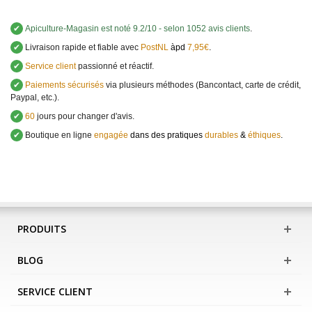
✔
Apiculture-Magasin
est noté
9.2
/
10
- selon 1052 avis clients
.
✔
Livraison rapide et fiable avec
PostNL
àpd
7,95€
.
✔
Service client
passionné et réactif.
✔
Paiements sécurisés
via plusieurs méthodes (Bancontact, carte de crédit,
Paypal, etc.).
✔
60
jours pour changer d'avis.
✔
Boutique en ligne
engagée
dans des pratiques
durables
&
éthiques
.
PRODUITS
BLOG
SERVICE CLIENT