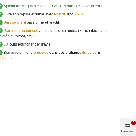
✔
Apiculture-Magasin
est noté
9.2
/
10
- selon 1052 avis clients
.
✔
Livraison rapide et fiable avec
PostNL
àpd
7,95€
.
✔
Service client
passionné et réactif.
✔
Paiements sécurisés
via plusieurs méthodes (Bancontact, carte
e crédit, Paypal, etc.).
✔
60
jours pour changer d'avis.
✔
Boutique en ligne
engagée
dans des pratiques
durables
&
thiques
.
0
Comparer