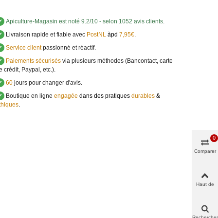
✔
Apiculture-Magasin
est noté
9.2
/
10
- selon 1052 avis clients
.
✔
Livraison rapide et fiable avec
PostNL
àpd
7,95€
.
✔
Service client
passionné et réactif.
✔
Paiements sécurisés
via plusieurs méthodes (Bancontact, carte
e crédit, Paypal, etc.).
✔
60
jours pour changer d'avis.
✔
Boutique en ligne
engagée
dans des pratiques
durables
&
thiques
.
0
Comparer
Haut de
page
Rechercher