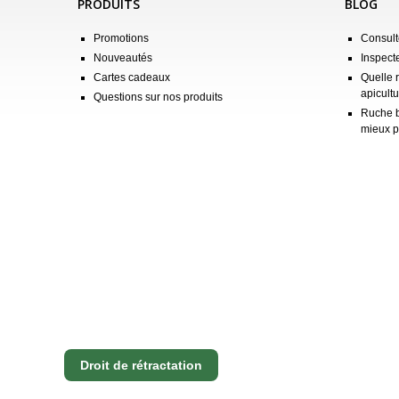
PRODUITS
BLOG
Promotions
Consulte
Nouveautés
Inspect
Cartes cadeaux
Quelle 
apicultu
Questions sur nos produits
Ruche b
mieux p
Droit de rétractation