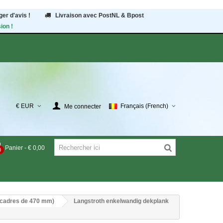
er d'avis !
Livraison avec PostNL & Bpost
ion !
€ EUR
Français (French)
Me connecter
Panier
-
€ 0,00
0
(cadres de 470 mm)
Langstroth enkelwandig dekplank