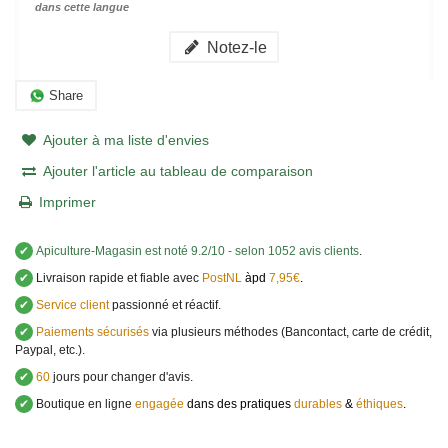
dans cette langue
Notez-le
Share
Ajouter à ma liste d'envies
Ajouter l'article au tableau de comparaison
Imprimer
✔
Apiculture-Magasin
est noté
9.2
/
10
- selon 1052 avis clients
.
✔
Livraison rapide et fiable avec
PostNL
àpd
7,95€
.
✔
Service client
passionné et réactif.
✔
Paiements sécurisés
via plusieurs méthodes (Bancontact, carte de crédit,
Paypal, etc.).
✔
60
jours pour changer d'avis.
✔
Boutique en ligne
engagée
dans des pratiques
durables
&
éthiques
.