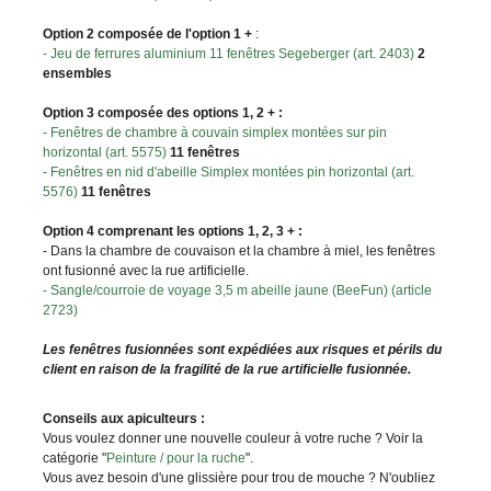
Option 2 composée de l'option 1 +
:
- Jeu de ferrures aluminium 11 fenêtres Segeberger (art. 2403)
2
ensembles
Option 3 composée des options 1, 2 + :
- Fenêtres de chambre à couvain simplex montées sur pin
horizontal (art. 5575)
11 fenêtres
- Fenêtres en nid d'abeille Simplex montées pin horizontal (art.
5576)
11 fenêtres
Option 4 comprenant les options 1, 2, 3 + :
- Dans la chambre de couvaison et la chambre à miel, les fenêtres
ont fusionné avec la rue artificielle.
- Sangle/courroie de voyage 3,5 m abeille jaune (BeeFun) (article
2723)
Les fenêtres fusionnées sont expédiées aux risques et périls du
client en raison de la fragilité de la rue artificielle fusionnée.
Conseils aux apiculteurs :
Vous voulez donner une nouvelle couleur à votre ruche ? Voir la
catégorie "
Peinture / pour la ruche
".
Vous avez besoin d'une glissière pour trou de mouche ? N'oubliez