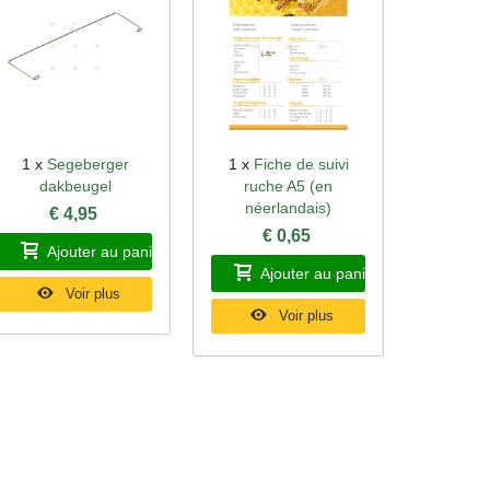
1 x
Segeberger
1 x
Fiche de suivi
Aperçu rapide
Aperçu rapide
dakbeugel
ruche A5 (en
néerlandais)
€ 4,95
€ 0,65
Ajouter au panier
Ajouter au panier
Voir plus
Voir plus