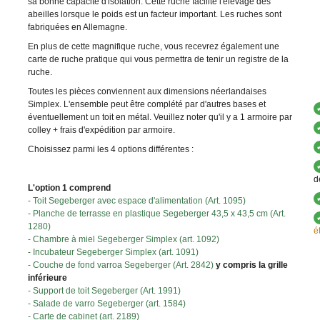
sa bonne capacité d'isolation. Cette ruche facilite l'élevage des
abeilles lorsque le poids est un facteur important. Les ruches sont
fabriquées en Allemagne.
En plus de cette magnifique ruche, vous recevrez également une
carte de ruche pratique qui vous permettra de tenir un registre de la
ruche.
Toutes les pièces conviennent aux dimensions néerlandaises
Simplex. L'ensemble peut être complété par d'autres bases et
éventuellement un toit en métal. Veuillez noter qu'il y a 1 armoire par
colley + frais d'expédition par armoire.
Choisissez parmi les 4 options différentes :
d
L'option 1 comprend
- Toit Segeberger avec espace d'alimentation (Art. 1095)
- Planche de terrasse en plastique Segeberger 43,5 x 43,5 cm (Art.
1280)
é
- Chambre à miel Segeberger Simplex (art. 1092)
- Incubateur Segeberger Simplex (art. 1091)
- Couche de fond varroa Segeberger (Art. 2842)
y compris la grille
inférieure
- Support de toit Segeberger (Art. 1991)
- Salade de varro Segeberger (art. 1584)
- Carte de cabinet (art. 2189)