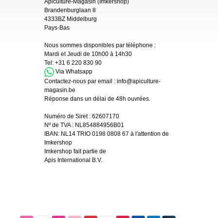
Apiculture-Magasin (Imkershop)
Brandenburglaan 8
4333BZ Middelburg
Pays-Bas
Nous sommes disponibles par téléphone :
Mardi et Jeudi de 10h00 à 14h30
Tel:
+31 6 220 830 90
Via Whatsapp
Contactez-nous par email :
info@apiculture-
magasin.be
Réponse dans un délai de 48h ouvrées.
Numéro de Siret :
62607170
Nº de TVA : NL854884956B01
IBAN:
NL14 TRIO 0198 0808 67 à l'attention de
Imkershop
Imkershop fait partie de
Apis International B.V.