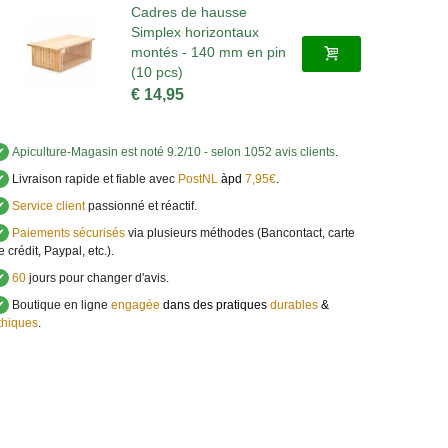
Cadres de hausse
Simplex horizontaux
montés - 140 mm en pin
(10 pcs)
€ 14,95
✔
Apiculture-Magasin
est noté
9.2
/
10
- selon 1052 avis clients
.
✔
Livraison rapide et fiable avec
PostNL
àpd
7,95€
.
✔
Service client
passionné et réactif.
✔
Paiements sécurisés
via plusieurs méthodes (Bancontact, carte
e crédit, Paypal, etc.).
✔
60
jours pour changer d'avis.
✔
Boutique en ligne
engagée
dans des pratiques
durables
&
thiques
.