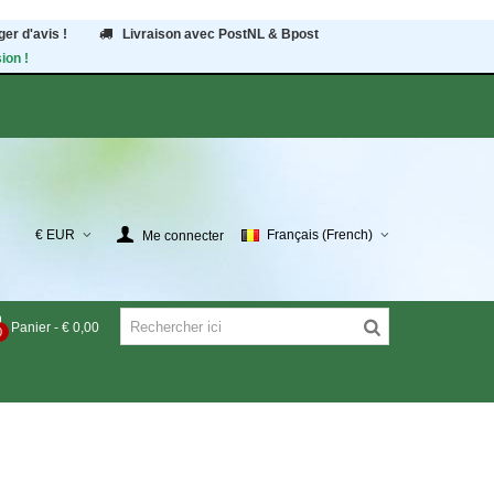
er d'avis !
Livraison avec PostNL & Bpost
ion !
€ EUR
Français (French)
Me connecter
Panier
-
€ 0,00
0