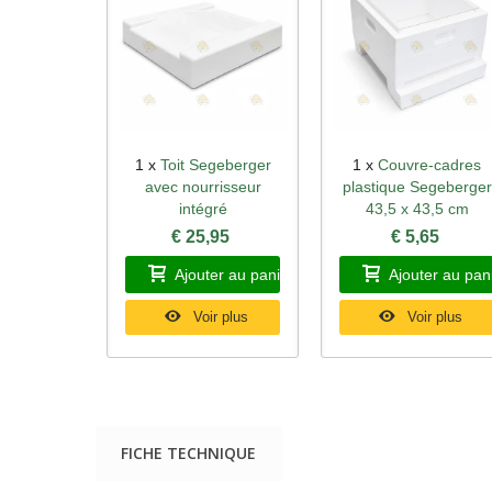
1 x
Toit Segeberger
1 x
Couvre-cadres
Aperçu rapide
Aperçu rapide
avec nourrisseur
plastique Segeberger
intégré
43,5 x 43,5 cm
€ 25,95
€ 5,65
Ajouter au panier
Ajouter au pan
Voir plus
Voir plus
FICHE TECHNIQUE