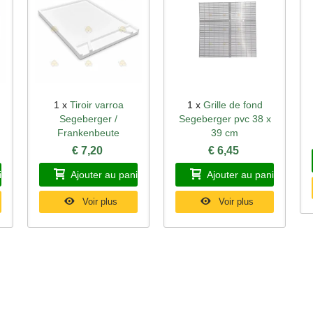
1 x
Tiroir varroa
1 x
Grille de fond
Aperçu rapide
Aperçu rapide
Segeberger /
Segeberger pvc 38 x
Frankenbeute
39 cm
€ 7,20
€ 6,45
ier
Ajouter au panier
Ajouter au panier
Voir plus
Voir plus