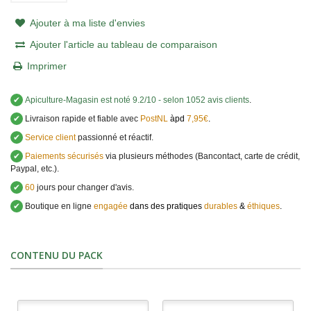
Ajouter à ma liste d'envies
Ajouter l'article au tableau de comparaison
Imprimer
✔
Apiculture-Magasin
est noté
9.2
/
10
- selon 1052 avis clients
.
✔
Livraison rapide et fiable avec
PostNL
àpd
7,95€
.
✔
Service client
passionné et réactif.
✔
Paiements sécurisés
via plusieurs méthodes (Bancontact, carte de crédit,
Paypal, etc.).
✔
60
jours pour changer d'avis.
✔
Boutique en ligne
engagée
dans des pratiques
durables
&
éthiques
.
CONTENU DU PACK