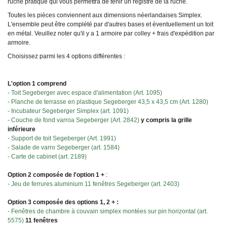
ruche pratique qui vous permettra de tenir un registre de la ruche.
Toutes les pièces conviennent aux dimensions néerlandaises Simplex.
L'ensemble peut être complété par d'autres bases et éventuellement un toit
en métal. Veuillez noter qu'il y a 1 armoire par colley + frais d'expédition par
armoire.
Choisissez parmi les 4 options différentes :
L'option 1 comprend
- Toit Segeberger avec espace d'alimentation (Art. 1095)
- Planche de terrasse en plastique Segeberger 43,5 x 43,5 cm (Art. 1280)
- Incubateur Segeberger Simplex (art. 1091)
- Couche de fond varroa Segeberger (Art. 2842)
y compris la grille
inférieure
- Support de toit Segeberger (Art. 1991)
- Salade de varro Segeberger (art. 1584)
- Carte de cabinet (art. 2189)
Option 2 composée de l'option 1 +
:
- Jeu de ferrures aluminium 11 fenêtres Segeberger (art. 2403)
Option 3 composée des options 1, 2 + :
- Fenêtres de chambre à couvain simplex montées sur pin horizontal (art.
5575)
11 fenêtres