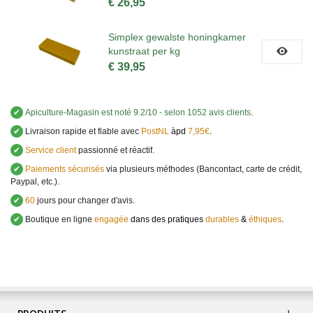
€ 26,95
Simplex gewalste honingkamer
kunstraat per kg
€ 39,95
✔
Apiculture-Magasin
est noté
9.2
/
10
- selon 1052 avis clients
.
✔
Livraison rapide et fiable avec
PostNL
àpd
7,95€
.
✔
Service client
passionné et réactif.
✔
Paiements sécurisés
via plusieurs méthodes (Bancontact, carte de crédit,
Paypal, etc.).
✔
60
jours pour changer d'avis.
✔
Boutique en ligne
engagée
dans des pratiques
durables
&
éthiques
.