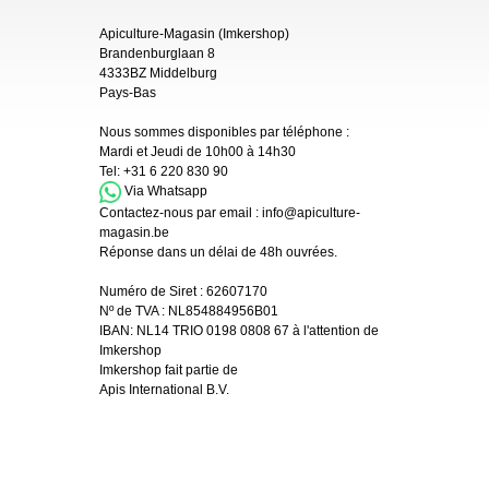
Apiculture-Magasin (Imkershop)
Brandenburglaan 8
4333BZ Middelburg
Pays-Bas
Nous sommes disponibles par téléphone :
Mardi et Jeudi de 10h00 à 14h30
Tel:
+31 6 220 830 90
Via Whatsapp
Contactez-nous par email :
info@apiculture-
magasin.be
Réponse dans un délai de 48h ouvrées.
Numéro de Siret :
62607170
Nº de TVA : NL854884956B01
IBAN:
NL14 TRIO 0198 0808 67 à l'attention de
Imkershop
Imkershop fait partie de
Apis International B.V.