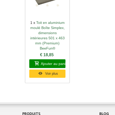
1 x
Toit en aluminium
Aperçu rapide
moulé Boîte Simplex,
dimensions
intérieures 501 x 463
mm (Premium)
BeeFun®
€ 18,85
Ajouter au panier
Voir plus
PRODUITS
BLOG