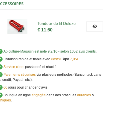
CCESSOIRES
Tendeur de fil Deluxe
€ 11,60
✔
Apiculture-Magasin
est noté
9.2
/
10
- selon 1052 avis clients
.
✔
Livraison rapide et fiable avec
PostNL
àpd
7,95€
.
✔
Service client
passionné et réactif.
✔
Paiements sécurisés
via plusieurs méthodes (Bancontact, carte
e crédit, Paypal, etc.).
✔
60
jours pour changer d'avis.
✔
Boutique en ligne
engagée
dans des pratiques
durables
&
thiques
.