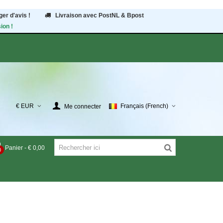
er d'avis !
Livraison avec PostNL & Bpost
ion !
€ EUR
Français (French)
Me connecter
Panier
-
€ 0,00
0