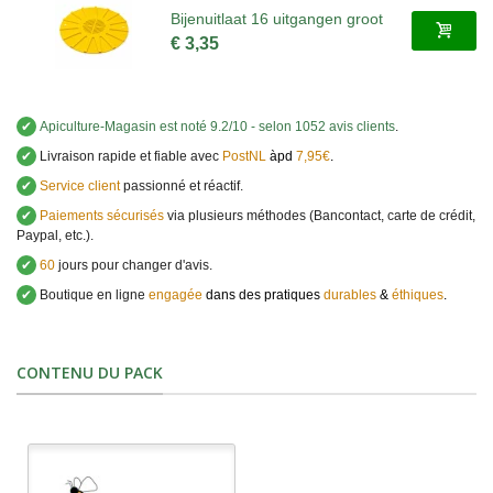
Bijenuitlaat 16 uitgangen groot
€ 3,35
✔
Apiculture-Magasin
est noté
9.2
/
10
- selon 1052 avis clients
.
✔
Livraison rapide et fiable avec
PostNL
àpd
7,95€
.
✔
Service client
passionné et réactif.
✔
Paiements sécurisés
via plusieurs méthodes (Bancontact, carte de crédit,
Paypal, etc.).
✔
60
jours pour changer d'avis.
✔
Boutique en ligne
engagée
dans des pratiques
durables
&
éthiques
.
CONTENU DU PACK