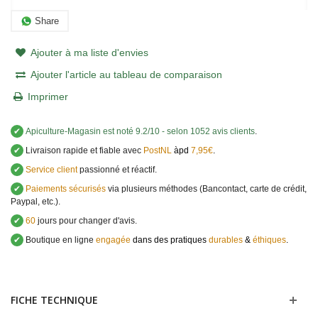
Share
Ajouter à ma liste d'envies
Ajouter l'article au tableau de comparaison
Imprimer
✔
Apiculture-Magasin
est noté
9.2
/
10
- selon 1052 avis clients
.
✔
Livraison rapide et fiable avec
PostNL
àpd
7,95€
.
✔
Service client
passionné et réactif.
✔
Paiements sécurisés
via plusieurs méthodes (Bancontact, carte de crédit,
Paypal, etc.).
✔
60
jours pour changer d'avis.
✔
Boutique en ligne
engagée
dans des pratiques
durables
&
éthiques
.
FICHE TECHNIQUE