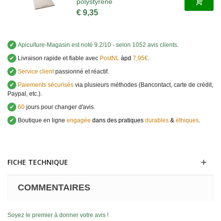
polystyrène
€ 9,35
✔
Apiculture-Magasin
est noté
9.2
/
10
- selon 1052 avis clients
.
✔
Livraison rapide et fiable avec
PostNL
àpd
7,95€
.
✔
Service client
passionné et réactif.
✔
Paiements sécurisés
via plusieurs méthodes (Bancontact, carte de crédit,
Paypal, etc.).
✔
60
jours pour changer d'avis.
✔
Boutique en ligne
engagée
dans des pratiques
durables
&
éthiques
.
FICHE TECHNIQUE
COMMENTAIRES
Soyez le premier à donner votre avis !