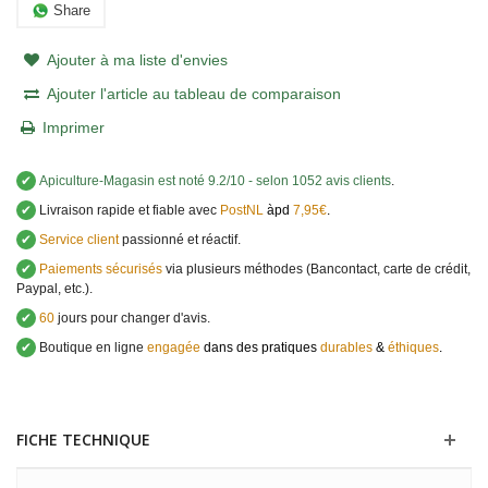
Share
Ajouter à ma liste d'envies
Ajouter l'article au tableau de comparaison
Imprimer
✔
Apiculture-Magasin
est noté
9.2
/
10
- selon 1052 avis clients
.
✔
Livraison rapide et fiable avec
PostNL
àpd
7,95€
.
✔
Service client
passionné et réactif.
✔
Paiements sécurisés
via plusieurs méthodes (Bancontact, carte de crédit,
Paypal, etc.).
✔
60
jours pour changer d'avis.
✔
Boutique en ligne
engagée
dans des pratiques
durables
&
éthiques
.
FICHE TECHNIQUE