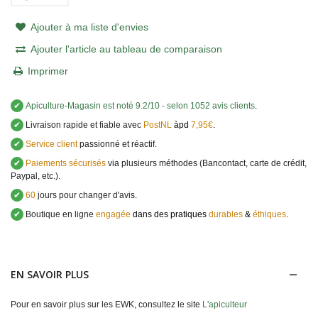
Ajouter à ma liste d'envies
Ajouter l'article au tableau de comparaison
Imprimer
✔
Apiculture-Magasin
est noté
9.2
/
10
- selon 1052 avis clients
.
✔
Livraison rapide et fiable avec
PostNL
àpd
7,95€
.
✔
Service client
passionné et réactif.
✔
Paiements sécurisés
via plusieurs méthodes (Bancontact, carte de crédit,
Paypal, etc.).
✔
60
jours pour changer d'avis.
✔
Boutique en ligne
engagée
dans des pratiques
durables
&
éthiques
.
EN SAVOIR PLUS
Pour en savoir plus sur les EWK, consultez le site
L'apiculteur