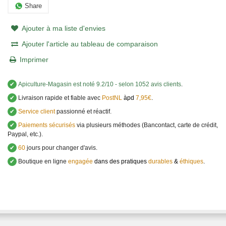
Share
Ajouter à ma liste d'envies
Ajouter l'article au tableau de comparaison
Imprimer
✔
Apiculture-Magasin
est noté
9.2
/
10
- selon 1052 avis clients
.
✔
Livraison rapide et fiable avec
PostNL
àpd
7,95€
.
✔
Service client
passionné et réactif.
✔
Paiements sécurisés
via plusieurs méthodes (Bancontact, carte de crédit,
Paypal, etc.).
✔
60
jours pour changer d'avis.
✔
Boutique en ligne
engagée
dans des pratiques
durables
&
éthiques
.