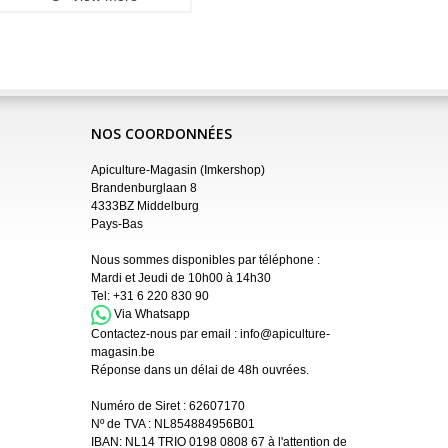
NOS COORDONNÉES
Apiculture-Magasin (Imkershop)
Brandenburglaan 8
4333BZ Middelburg
Pays-Bas
Nous sommes disponibles par téléphone :
Mardi et Jeudi de 10h00 à 14h30
Tel:
+31 6 220 830 90
Via Whatsapp
Contactez-nous par email :
info@apiculture-
magasin.be
Réponse dans un délai de 48h ouvrées.
Numéro de Siret :
62607170
Nº de TVA : NL854884956B01
IBAN:
NL14 TRIO 0198 0808 67 à l'attention de