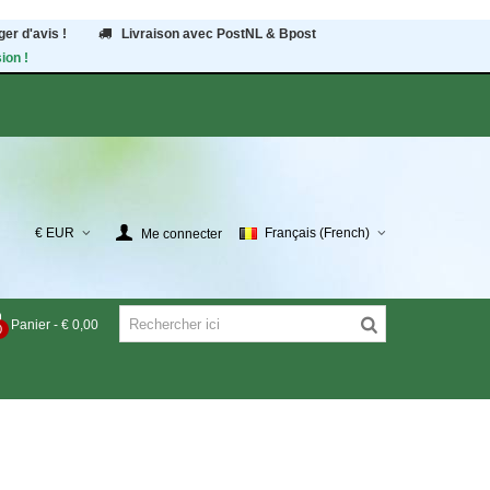
er d'avis !
Livraison avec PostNL & Bpost
ion !
€ EUR
Français (French)
Me connecter
Panier
-
€ 0,00
0