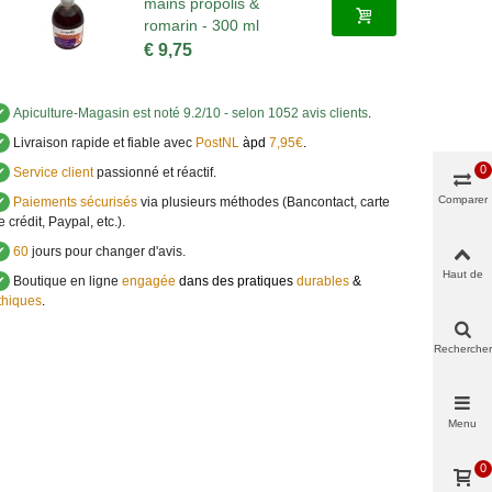
mains propolis &
romarin - 300 ml
€ 9,75
✔
Apiculture-Magasin
est noté
9.2
/
10
- selon 1052 avis clients
.
✔
Livraison rapide et fiable avec
PostNL
àpd
7,95€
.
0
✔
Service client
passionné et réactif.
Comparer
✔
Paiements sécurisés
via plusieurs méthodes (Bancontact, carte
e crédit, Paypal, etc.).
✔
60
jours pour changer d'avis.
Haut de
✔
Boutique en ligne
engagée
dans des pratiques
durables
&
page
thiques
.
Rechercher
Menu
0