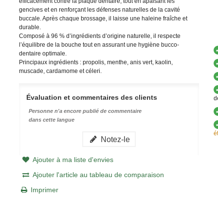
efficacement contre la plaque dentaire, tout en apaisant les
gencives et en renforçant les défenses naturelles de la cavité
buccale. Après chaque brossage, il laisse une haleine fraîche et
durable.
Composé à 96 % d’ingrédients d’origine naturelle, il respecte
l’équilibre de la bouche tout en assurant une hygiène bucco-
dentaire optimale.
Principaux ingrédients : propolis, menthe, anis vert, kaolin,
muscade, cardamome et céleri.
Évaluation et commentaires des clients
d
Personne n'a encore publié de commentaire
dans cette langue
é
Notez-le
Ajouter à ma liste d'envies
Ajouter l'article au tableau de comparaison
Imprimer