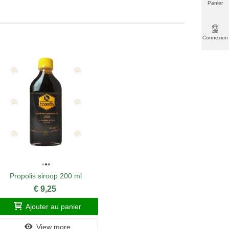
Panier
Connexion
Propolis siroop 200 ml
Crème
€ 9,25
Ajouter au panier
A
View more