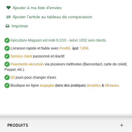
Ajouter à ma liste d'envies
Ajouter l'article au tableau de comparaison
Imprimer
✔
Apiculture-Magasin
est noté
9.2
/
10
- selon 1052 avis clients
.
✔
Livraison rapide et fiable avec
PostNL
àpd
7,95€
.
✔
Service client
passionné et réactif.
✔
Paiements sécurisés
via plusieurs méthodes (Bancontact, carte de crédit,
Paypal, etc.).
✔
60
jours pour changer d'avis.
✔
Boutique en ligne
engagée
dans des pratiques
durables
&
éthiques
.
PRODUITS