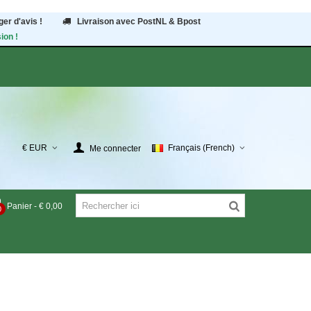
er d'avis !
Livraison avec PostNL & Bpost
ion !
€ EUR
Français (French)
Me connecter
Panier
-
€ 0,00
0