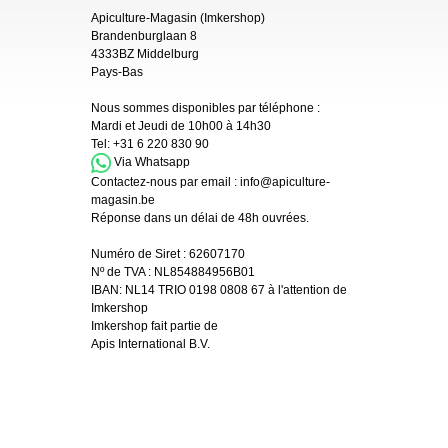
Apiculture-Magasin (Imkershop)
Brandenburglaan 8
4333BZ Middelburg
Pays-Bas
Nous sommes disponibles par téléphone :
Mardi et Jeudi de 10h00 à 14h30
Tel:
+31 6 220 830 90
Via Whatsapp
Contactez-nous par email :
info@apiculture-
magasin.be
Réponse dans un délai de 48h ouvrées.
Numéro de Siret :
62607170
Nº de TVA : NL854884956B01
IBAN:
NL14 TRIO 0198 0808 67 à l'attention de
Imkershop
Imkershop fait partie de
Apis International B.V.