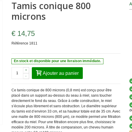
Tamis conique 800
A
microns
€ 14,75
Référence
1811
En stock et disponible pour une livraison immédiate.
+
Ajouter au panier
-
Ce tamis conique de 800 microns (0,8 mm) est conçu pour être
placé dans un support au-dessus du seau à miel, sans toucher
directement le fond du seau. Grâce à cette construction, le miel
s’écoule plus librement et sans obstruction. Le diamètre supérieur
d
du tamis est d’environ 33 cm, et sa hauteur totale est de 35 cm. Avec
une maille de 800 microns (800 µm), ce modèle permet une filtration
efficace du miel. Pour une filtration encore plus fine, choisissez le
modèle 200 microns. À titre de comparaison, un cheveu humain
é