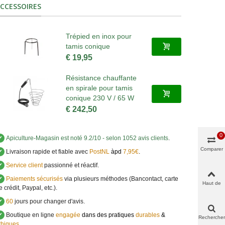
CCESSOIRES
Trépied en inox pour
tamis conique
€ 19,95
Résistance chauffante
en spirale pour tamis
conique 230 V / 65 W
€ 242,50
0
✔
Apiculture-Magasin
est noté
9.2
/
10
- selon 1052 avis clients
.
Comparer
✔
Livraison rapide et fiable avec
PostNL
àpd
7,95€
.
✔
Service client
passionné et réactif.
✔
Paiements sécurisés
via plusieurs méthodes (Bancontact, carte
Haut de
e crédit, Paypal, etc.).
page
✔
60
jours pour changer d'avis.
✔
Boutique en ligne
engagée
dans des pratiques
durables
&
Rechercher
thiques
.