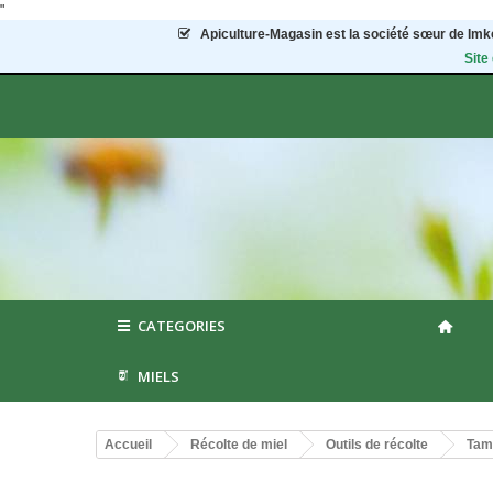
"
Apiculture-Magasin
est la société sœur de Imke
Site
CATEGORIES
MIELS
Accueil
Récolte de miel
Outils de récolte
Tam