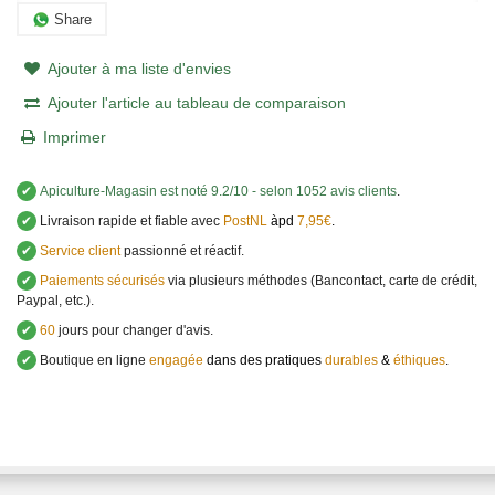
Share
Ajouter à ma liste d'envies
Ajouter l'article au tableau de comparaison
Imprimer
✔
Apiculture-Magasin
est noté
9.2
/
10
- selon 1052 avis clients
.
✔
Livraison rapide et fiable avec
PostNL
àpd
7,95€
.
✔
Service client
passionné et réactif.
✔
Paiements sécurisés
via plusieurs méthodes (Bancontact, carte de crédit,
Paypal, etc.).
✔
60
jours pour changer d'avis.
✔
Boutique en ligne
engagée
dans des pratiques
durables
&
éthiques
.