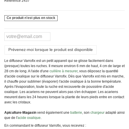
Référence
2437
Ce produit n'est plus en stock
Prévenez-moi lorsque le produit est disponible
Le diffuseur Varrofix est un petit appareil qui se glisse facilement dans
(presque) toutes les ruches. Il mesure environ 6 mm de haut, 4 cm de large et
28 cm de long. A l'aide d'une
cuillère à mesurer
, vous déposez la quantité
d'acide oxalique sur le diffuseur Varrofix. Dès que Varrofix est mis en marche,
il chauffe pour sublimer (évaporer) l'acide oxalique à la bonne température.
Après l'évaporation, toute la ruche est recouverte de poussière d'acide
oxalique. Les acariens ne peuvent alors pas s'en échapper. Les acariens
meurent dans les 24 heures lorsque la plante de leurs pieds entre en contact
avec les cristaux.
Apiculture-Magasin
vend également une
batterie
, son
chargeur
adapté ainsi
que de l'
acide oxalique
.
En commandant le diffuseur Varrofix, vous recevrez :