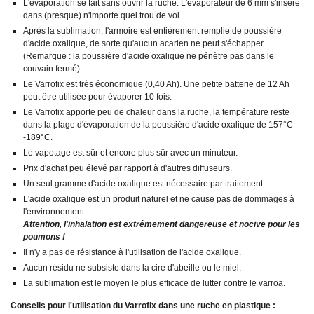
L'évaporation se fait sans ouvrir la ruche. L'évaporateur de 6 mm s'insère
dans (presque) n'importe quel trou de vol.
Après la sublimation, l'armoire est entièrement remplie de poussière
d'acide oxalique, de sorte qu'aucun acarien ne peut s'échapper.
(Remarque : la poussière d'acide oxalique ne pénètre pas dans le
couvain fermé).
Le Varrofix est très économique (0,40 Ah). Une petite batterie de 12 Ah
peut être utilisée pour évaporer 10 fois.
Le Varrofix apporte peu de chaleur dans la ruche, la température reste
dans la plage d'évaporation de la poussière d'acide oxalique de 157°C
-189°C.
Le vapotage est sûr et encore plus sûr avec un minuteur.
Prix d'achat peu élevé par rapport à d'autres diffuseurs.
Un seul gramme d'acide oxalique est nécessaire par traitement.
L'acide oxalique est un produit naturel et ne cause pas de dommages à
l'environnement.
Attention, l'inhalation est extrêmement dangereuse et nocive pour les
poumons !
Il n'y a pas de résistance à l'utilisation de l'acide oxalique.
Aucun résidu ne subsiste dans la cire d'abeille ou le miel.
La sublimation est le moyen le plus efficace de lutter contre le varroa.
Conseils pour l'utilisation du Varrofix dans une ruche en plastique :