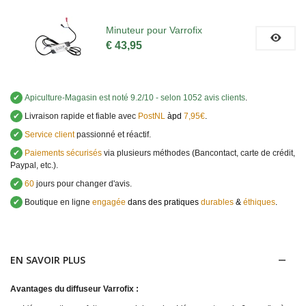
Minuteur pour Varrofix
€ 43,95
✔
Apiculture-Magasin
est noté
9.2
/
10
- selon 1052 avis clients
.
✔
Livraison rapide et fiable avec
PostNL
àpd
7,95€
.
✔
Service client
passionné et réactif.
✔
Paiements sécurisés
via plusieurs méthodes (Bancontact, carte de crédit,
Paypal, etc.).
✔
60
jours pour changer d'avis.
✔
Boutique en ligne
engagée
dans des pratiques
durables
&
éthiques
.
EN SAVOIR PLUS
Avantages du diffuseur Varrofix :