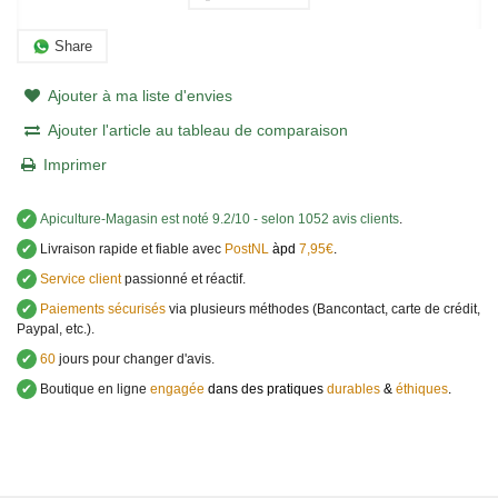
Share
Ajouter à ma liste d'envies
Ajouter l'article au tableau de comparaison
Imprimer
✔
Apiculture-Magasin
est noté
9.2
/
10
- selon 1052 avis clients
.
✔
Livraison rapide et fiable avec
PostNL
àpd
7,95€
.
✔
Service client
passionné et réactif.
✔
Paiements sécurisés
via plusieurs méthodes (Bancontact, carte de crédit,
Paypal, etc.).
✔
60
jours pour changer d'avis.
✔
Boutique en ligne
engagée
dans des pratiques
durables
&
éthiques
.