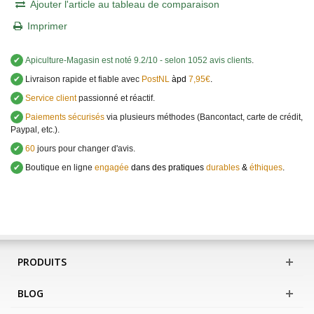
Ajouter l'article au tableau de comparaison
Imprimer
✔
Apiculture-Magasin
est noté
9.2
/
10
- selon 1052 avis clients
.
✔
Livraison rapide et fiable avec
PostNL
àpd
7,95€
.
✔
Service client
passionné et réactif.
✔
Paiements sécurisés
via plusieurs méthodes (Bancontact, carte de crédit,
Paypal, etc.).
✔
60
jours pour changer d'avis.
✔
Boutique en ligne
engagée
dans des pratiques
durables
&
éthiques
.
PRODUITS
BLOG