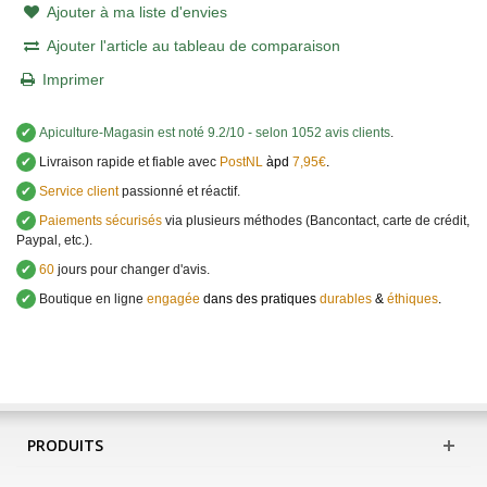
Ajouter à ma liste d'envies
Ajouter l'article au tableau de comparaison
Imprimer
✔
Apiculture-Magasin
est noté
9.2
/
10
- selon 1052 avis clients
.
✔
Livraison rapide et fiable avec
PostNL
àpd
7,95€
.
✔
Service client
passionné et réactif.
✔
Paiements sécurisés
via plusieurs méthodes (Bancontact, carte de crédit,
Paypal, etc.).
✔
60
jours pour changer d'avis.
✔
Boutique en ligne
engagée
dans des pratiques
durables
&
éthiques
.
PRODUITS