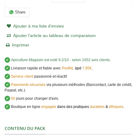
Share
Ajouter à ma liste d'envies
Ajouter l'article au tableau de comparaison
Imprimer
✔
Apiculture-Magasin
est noté
9.2
/
10
- selon 1052 avis clients
.
✔
Livraison rapide et fiable avec
PostNL
àpd
7,95€
.
✔
Service client
passionné et réactif.
✔
Paiements sécurisés
via plusieurs méthodes (Bancontact, carte de crédit,
Paypal, etc.).
✔
60
jours pour changer d'avis.
✔
Boutique en ligne
engagée
dans des pratiques
durables
&
éthiques
.
CONTENU DU PACK