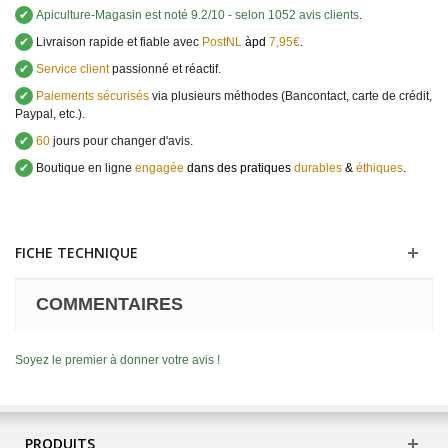
✔
Apiculture-Magasin
est noté
9.2
/
10
- selon 1052 avis clients
.
✔
Livraison rapide et fiable avec
PostNL
àpd
7,95€
.
✔
Service client
passionné et réactif.
✔
Paiements sécurisés
via plusieurs méthodes (Bancontact, carte de crédit,
Paypal, etc.).
✔
60
jours pour changer d'avis.
✔
Boutique en ligne
engagée
dans des pratiques
durables
&
éthiques
.
FICHE TECHNIQUE
COMMENTAIRES
Soyez le premier à donner votre avis !
PRODUITS