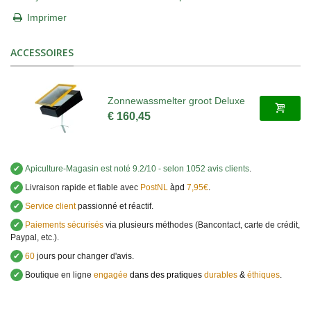
Imprimer
ACCESSOIRES
Zonnewassmelter groot Deluxe
€ 160,45
✔
Apiculture-Magasin
est noté
9.2
/
10
- selon 1052 avis clients
.
✔
Livraison rapide et fiable avec
PostNL
àpd
7,95€
.
✔
Service client
passionné et réactif.
✔
Paiements sécurisés
via plusieurs méthodes (Bancontact, carte de crédit,
Paypal, etc.).
✔
60
jours pour changer d'avis.
✔
Boutique en ligne
engagée
dans des pratiques
durables
&
éthiques
.