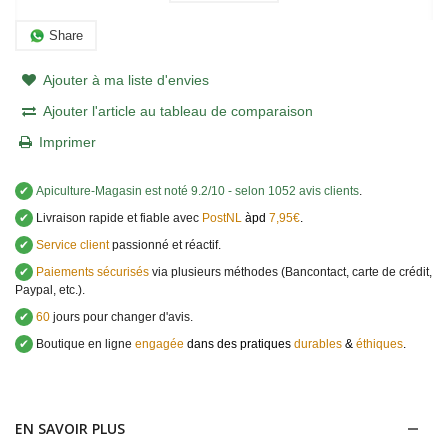
Share
Ajouter à ma liste d'envies
Ajouter l'article au tableau de comparaison
Imprimer
✔
Apiculture-Magasin
est noté
9.2
/
10
- selon 1052 avis clients
.
✔
Livraison rapide et fiable avec
PostNL
àpd
7,95€
.
✔
Service client
passionné et réactif.
✔
Paiements sécurisés
via plusieurs méthodes (Bancontact, carte de crédit,
Paypal, etc.).
✔
60
jours pour changer d'avis.
✔
Boutique en ligne
engagée
dans des pratiques
durables
&
éthiques
.
EN SAVOIR PLUS