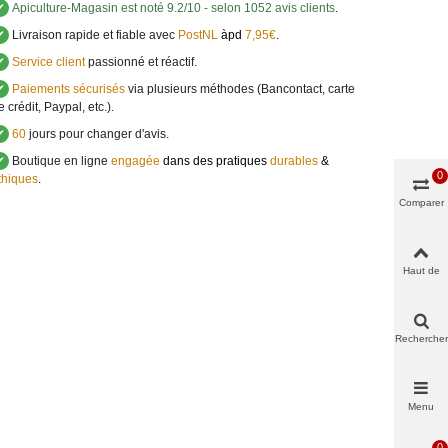
✔
Apiculture-Magasin
est noté
9.2
/
10
- selon 1052 avis clients
.
✔
Livraison rapide et fiable avec
PostNL
àpd
7,95€
.
✔
Service client
passionné et réactif.
✔
Paiements sécurisés
via plusieurs méthodes (Bancontact, carte
e crédit, Paypal, etc.).
✔
60
jours pour changer d'avis.
✔
Boutique en ligne
engagée
dans des pratiques
durables
&
0
thiques
.
Comparer
Haut de
page
Rechercher
Menu
0