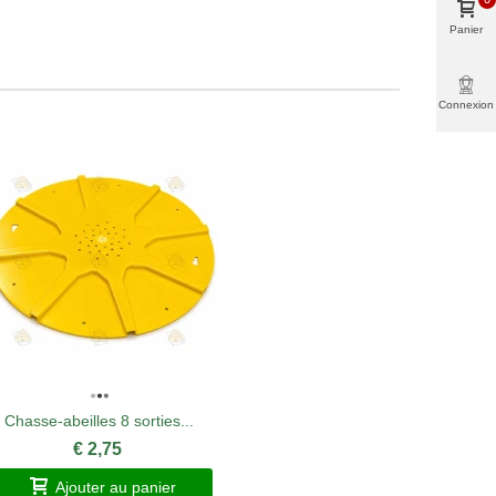
Panier
Connexion
Chasse-abeilles 8 sorties...
Acide ox
€ 2,75
Ajouter au panier
A