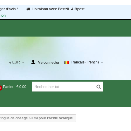
er d'avis !
Livraison avec PostNL & Bpost
ion !
€ EUR
Français (French)
Me connecter
Panier
-
€ 0,00
0
ingue de dosage 60 ml pour l'acide oxalique