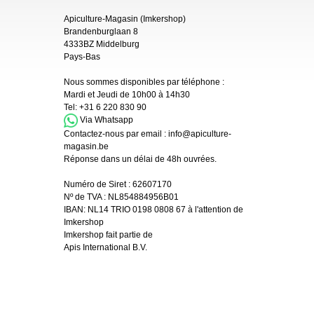
Apiculture-Magasin (Imkershop)
Brandenburglaan 8
4333BZ Middelburg
Pays-Bas
Nous sommes disponibles par téléphone :
Mardi et Jeudi de 10h00 à 14h30
Tel:
+31 6 220 830 90
Via Whatsapp
Contactez-nous par email :
info@apiculture-
magasin.be
Réponse dans un délai de 48h ouvrées.
Numéro de Siret :
62607170
Nº de TVA : NL854884956B01
IBAN:
NL14 TRIO 0198 0808 67 à l'attention de
Imkershop
Imkershop fait partie de
Apis International B.V.