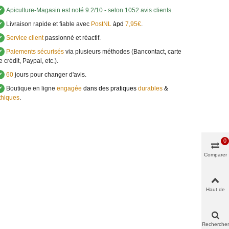
✔
Apiculture-Magasin
est noté
9.2
/
10
- selon 1052 avis clients
.
✔
Livraison rapide et fiable avec
PostNL
àpd
7,95€
.
✔
Service client
passionné et réactif.
✔
Paiements sécurisés
via plusieurs méthodes (Bancontact, carte
e crédit, Paypal, etc.).
✔
60
jours pour changer d'avis.
✔
Boutique en ligne
engagée
dans des pratiques
durables
&
thiques
.
0
Comparer
Haut de
page
Rechercher