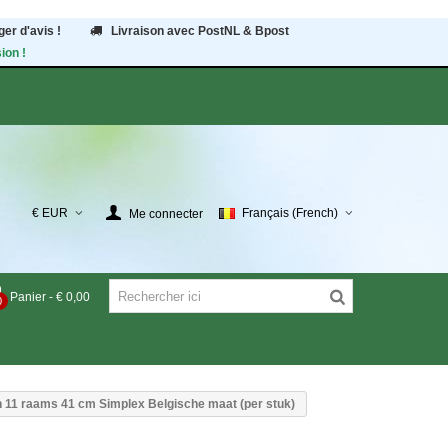
er d'avis !
Livraison avec PostNL & Bpost
ion !
€ EUR
Français (French)
Me connecter
Panier
-
€ 0,00
0
 11 raams 41 cm Simplex Belgische maat (per stuk)