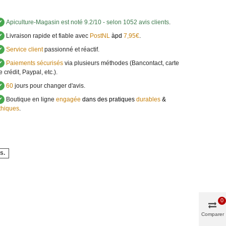
✔
Apiculture-Magasin
est noté
9.2
/
10
- selon 1052 avis clients
.
✔
Livraison rapide et fiable avec
PostNL
àpd
7,95€
.
✔
Service client
passionné et réactif.
✔
Paiements sécurisés
via plusieurs méthodes (Bancontact, carte
e crédit, Paypal, etc.).
✔
60
jours pour changer d'avis.
✔
Boutique en ligne
engagée
dans des pratiques
durables
&
thiques
.
s.
0
Comparer