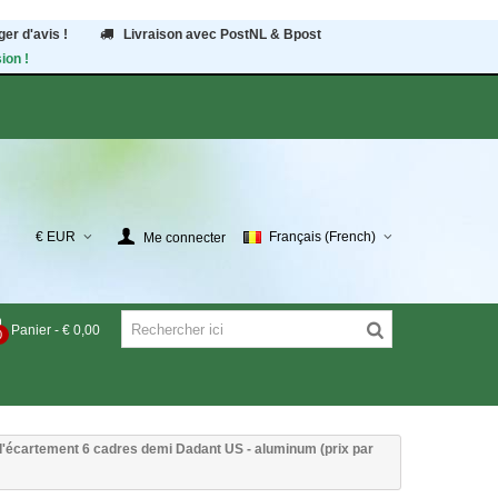
er d'avis !
Livraison avec PostNL & Bpost
ion !
€ EUR
Français (French)
Me connecter
Panier
-
€ 0,00
0
'écartement 6 cadres demi Dadant US - aluminum (prix par