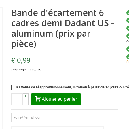
Bande d'écartement 6
cadres demi Dadant US -
aluminum (prix par
pièce)
d
€ 0,99
é
Référence
008205
En attente de réapprovisionnement, livraison à partir de 14 jours ouvré
+
Ajouter au panier
-