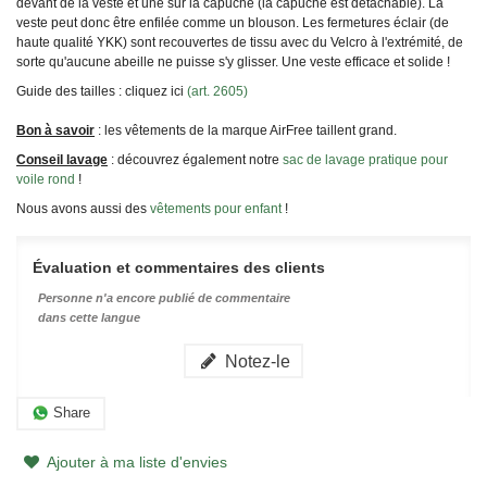
devant de la veste et une sur la capuche (la capuche est détachable). La
veste peut donc être enfilée comme un blouson. Les fermetures éclair (de
haute qualité YKK) sont recouvertes de tissu avec du Velcro à l'extrémité, de
sorte qu'aucune abeille ne puisse s'y glisser. Une veste efficace et solide !
Guide des tailles : cliquez ici
(art. 2605)
Bon à savoir
: les vêtements de la marque AirFree taillent grand.
Conseil lavage
: découvrez également notre
sac de lavage pratique pour
voile rond
!
Nous avons aussi des
vêtements pour enfant
!
Évaluation et commentaires des clients
Personne n'a encore publié de commentaire
dans cette langue
Notez-le
Share
Ajouter à ma liste d'envies