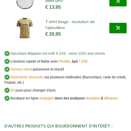
BeeFun®
€ 13,95
T-shirt beige - évolution de
l'apiculteur
€ 20,95
✔
Apiculture-Magasin
est noté
9.2
/
10
- selon 1052 avis clients
.
✔
Livraison rapide et fiable avec
PostNL
àpd
7,95€
.
✔
Service client
passionné et réactif.
✔
Paiements sécurisés
via plusieurs méthodes (Bancontact, carte de crédit,
Paypal, etc.).
✔
60
jours pour changer d'avis.
✔
Boutique en ligne
engagée
dans des pratiques
durables
&
éthiques
.
D’AUTRES PRODUITS QUI BOURDONNENT D’INTÉRÊT :