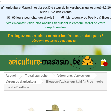
"
Apiculture-Magasin
est la société sœur de Imkershop.nl qui est noté
9,2
/
10
selon 1052
avis clients
60 jours pour changer d'avis !
Livraison avec PostNL & Bpost
Site en construction. Nos abeilles traduisent le contenu. Merci de votre
compréhension !
Protégez vos ruches contre les frelons asiatiques !
Découvrir toutes nos solutions ici →
0
Accueil
Travail au rucher
Vêtements d'apiculteur
Vareuses d'apiculteur
Blouson d’apiculteur kaki AirFree – voile
rond – BeeFun®