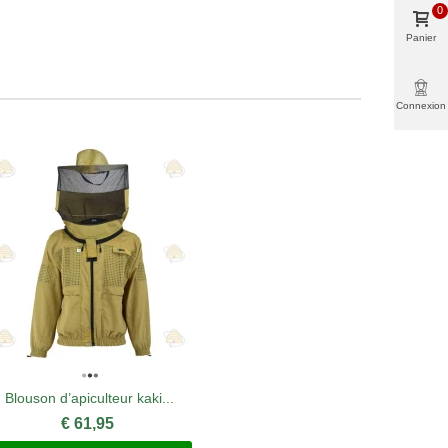
0
Panier
Connexion
Blouson d’apiculteur kaki...
Blouson 
€ 61,95