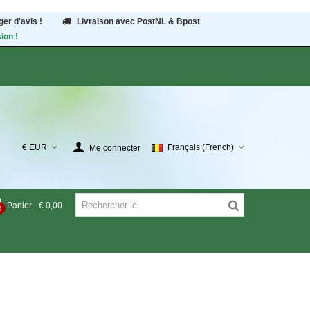
er d'avis !
Livraison avec PostNL & Bpost
ion !
€ EUR
Français (French)
Me connecter
Panier
-
€ 0,00
0