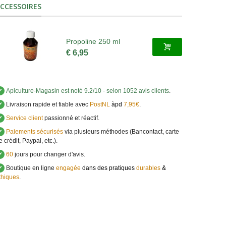
CCESSOIRES
Propoline 250 ml
€ 6,95
✔
Apiculture-Magasin
est noté
9.2
/
10
- selon 1052 avis clients
.
✔
Livraison rapide et fiable avec
PostNL
àpd
7,95€
.
✔
Service client
passionné et réactif.
✔
Paiements sécurisés
via plusieurs méthodes (Bancontact, carte
e crédit, Paypal, etc.).
✔
60
jours pour changer d'avis.
✔
Boutique en ligne
engagée
dans des pratiques
durables
&
thiques
.