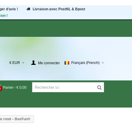
er d'avis !
Livraison avec PostNL & Bpost
ion !
€ EUR
Français (French)
Me connecter
Panier
-
€ 0,00
0
ile rond – BeeFun®