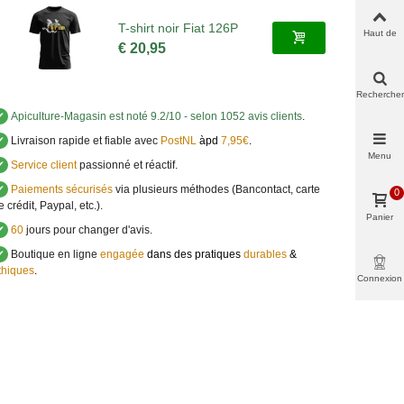
T-shirt noir Fiat 126P
Haut de
€ 20,95
page
Rechercher
✔
Apiculture-Magasin
est noté
9.2
/
10
- selon 1052 avis clients
.
✔
Livraison rapide et fiable avec
PostNL
àpd
7,95€
.
Menu
✔
Service client
passionné et réactif.
✔
Paiements sécurisés
via plusieurs méthodes (Bancontact, carte
0
e crédit, Paypal, etc.).
Panier
✔
60
jours pour changer d'avis.
✔
Boutique en ligne
engagée
dans des pratiques
durables
&
thiques
.
Connexion