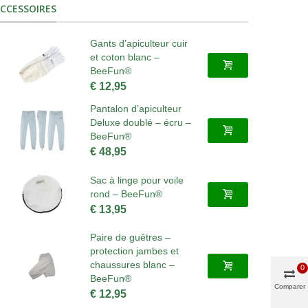
CCESSOIRES
Gants d’apiculteur cuir
et coton blanc –
BeeFun®
€ 12,95
Pantalon d’apiculteur
Deluxe doublé – écru –
BeeFun®
€ 48,95
Sac à linge pour voile
rond – BeeFun®
€ 13,95
Paire de guêtres –
protection jambes et
chaussures blanc –
0
BeeFun®
Comparer
€ 12,95