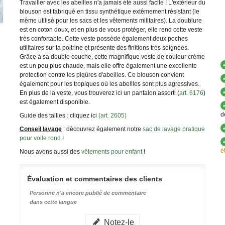
Travailler avec les abeilles n'a jamais été aussi facile ! L'extérieur du
blouson est fabriqué en tissu synthétique extêmement résistant (le
même utilisé pour les sacs et les vêtements militaires). La doublure
est en coton doux, et en plus de vous protéger, elle rend cette veste
très confortable. Cette veste possède également deux poches
utilitaires sur la poitrine et présente des finitions très soignées.
Grâce à sa double couche, cette magnifique veste de couleur crème
est un peu plus chaude, mais elle offre également une excellente
protection contre les piqûres d'abeilles. Ce blouson convient
également pour les tropiques où les abeilles sont plus agressives.
En plus de la veste, vous trouverez ici un pantalon assorti (
art. 6176
)
est également disponible.
d
Guide des tailles : cliquez ici
(art. 2605)
Conseil lavage
: découvrez également notre
sac de lavage pratique
pour voile rond
!
é
Nous avons aussi des
vêtements pour enfant
!
Évaluation et commentaires des clients
Personne n'a encore publié de commentaire
dans cette langue
Notez-le