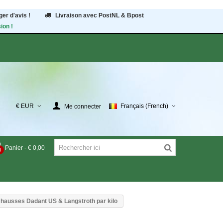
er d'avis !
Livraison avec PostNL & Bpost
ion !
€ EUR
Français (French)
Me connecter
Panier
-
€ 0,00
0
 hausses Dadant US & Langstroth par kilo