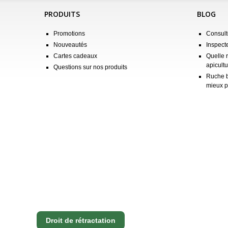
PRODUITS
BLOG
Promotions
Consulte
Nouveautés
Inspect
Cartes cadeaux
Quelle 
apicultu
Questions sur nos produits
Ruche b
mieux p
Droit de rétractation