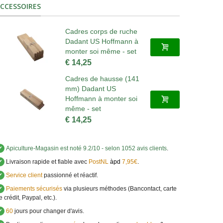
CCESSOIRES
Cadres corps de ruche
Dadant US Hoffmann à
monter soi même - set
€ 14,25
Cadres de hausse (141
mm) Dadant US
Hoffmann à monter soi
même - set
€ 14,25
✔
Apiculture-Magasin
est noté
9.2
/
10
- selon 1052 avis clients
.
✔
Livraison rapide et fiable avec
PostNL
àpd
7,95€
.
✔
Service client
passionné et réactif.
✔
Paiements sécurisés
via plusieurs méthodes (Bancontact, carte
e crédit, Paypal, etc.).
✔
60
jours pour changer d'avis.