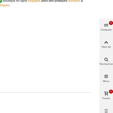
✔
Boutique en ligne
engagée
dans des pratiques
durables
&
thiques
.
0
Comparer
Haut de
page
Rechercher
Menu
0
Panier