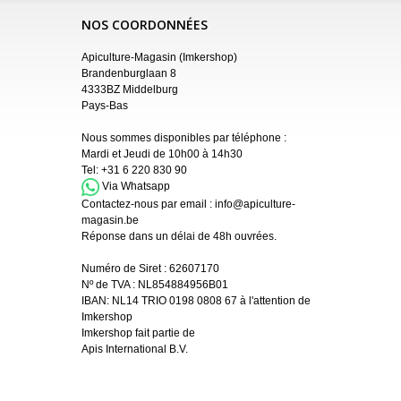
NOS COORDONNÉES
Apiculture-Magasin (Imkershop)
Brandenburglaan 8
4333BZ Middelburg
Pays-Bas
Nous sommes disponibles par téléphone :
Mardi et Jeudi de 10h00 à 14h30
Tel:
+31 6 220 830 90
Via Whatsapp
Contactez-nous par email :
info@apiculture-
magasin.be
Réponse dans un délai de 48h ouvrées.
Numéro de Siret :
62607170
Nº de TVA : NL854884956B01
IBAN:
NL14 TRIO 0198 0808 67 à l'attention de
Imkershop
Imkershop fait partie de
Apis International B.V.