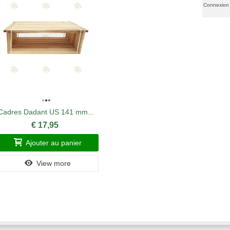
Connexion
Cadres Dadant US 141 mm...
Grille à
€ 17,95
Ajouter au panier
A
View more