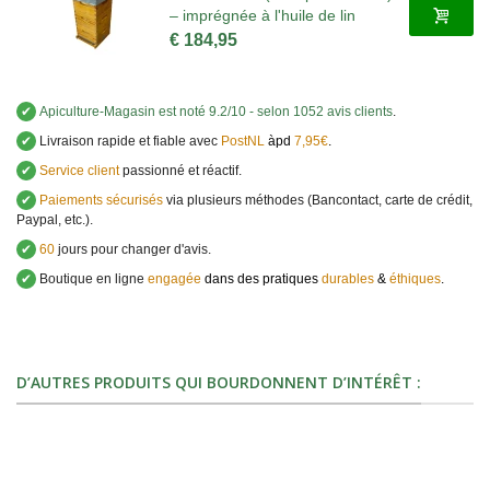
– imprégnée à l'huile de lin
€ 184,95
✔
Apiculture-Magasin
est noté
9.2
/
10
- selon 1052 avis clients
.
✔
Livraison rapide et fiable avec
PostNL
àpd
7,95€
.
✔
Service client
passionné et réactif.
✔
Paiements sécurisés
via plusieurs méthodes (Bancontact, carte de crédit,
Paypal, etc.).
✔
60
jours pour changer d'avis.
✔
Boutique en ligne
engagée
dans des pratiques
durables
&
éthiques
.
D’AUTRES PRODUITS QUI BOURDONNENT D’INTÉRÊT :