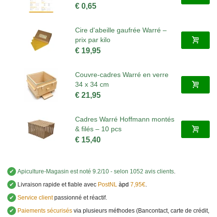
€ 0,65
Cire d'abeille gaufrée Warré –
prix par kilo
€ 19,95
Couvre-cadres Warré en verre
34 x 34 cm
€ 21,95
Cadres Warré Hoffmann montés
& filés – 10 pcs
€ 15,40
✔
Apiculture-Magasin
est noté
9.2
/
10
- selon 1052 avis clients
.
✔
Livraison rapide et fiable avec
PostNL
àpd
7,95€
.
✔
Service client
passionné et réactif.
✔
Paiements sécurisés
via plusieurs méthodes (Bancontact, carte de crédit,