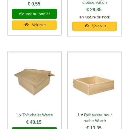
d'observation
€ 0,55
€ 29,85
Ajouter au panier
en rupture de stock
Voir plus
Voir plus
1 x
Toit chalet Warré
1 x
Rehausse pour
ruche Warré
€ 40,15
€ 13,35