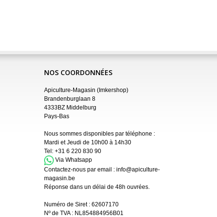
NOS COORDONNÉES
Apiculture-Magasin (Imkershop)
Brandenburglaan 8
4333BZ Middelburg
Pays-Bas
Nous sommes disponibles par téléphone :
Mardi et Jeudi de 10h00 à 14h30
Tel:
+31 6 220 830 90
Via Whatsapp
Contactez-nous par email :
info@apiculture-
magasin.be
Réponse dans un délai de 48h ouvrées.
Numéro de Siret :
62607170
Nº de TVA : NL854884956B01