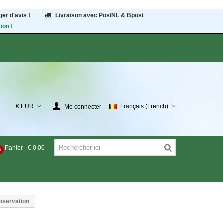
er d'avis !
Livraison avec PostNL & Bpost
ion !
€ EUR
Français (French)
Me connecter
Panier
-
€ 0,00
0
bservation