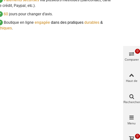
✔
Paiements sécurisés
via plusieurs méthodes (Bancontact, carte
e crédit, Paypal, etc.).
✔
60
jours pour changer d'avis.
✔
Boutique en ligne
engagée
dans des pratiques
durables
&
thiques
.
0
Comparer
Haut de
page
Rechercher
Menu
0