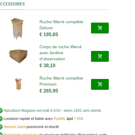
CCESSOIRES
Ruche Warré complète
Deluxe
€ 195,65
Corps de ruche Warré
avec fenêtre
d'observation
€ 38,10
Ruche Warré complète
Premium
€ 265,95
✔
Apiculture-Magasin
est noté
9.2
/
10
- selon 1052 avis clients
.
✔
Livraison rapide et fiable avec
PostNL
àpd
7,95€
.
✔
Service client
passionné et réactif.