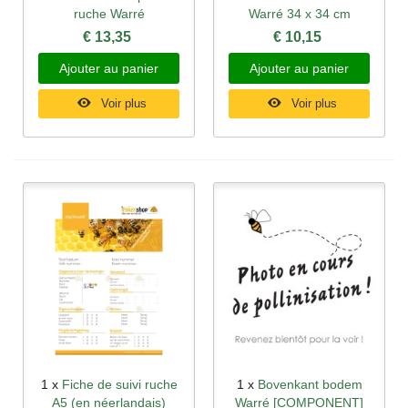
ruche Warré
Warré 34 x 34 cm
€ 13,35
€ 10,15
Ajouter au panier
Ajouter au panier
Voir plus
Voir plus
1 x
Fiche de suivi ruche
1 x
Bovenkant bodem
A5 (en néerlandais)
Warré [COMPONENT]