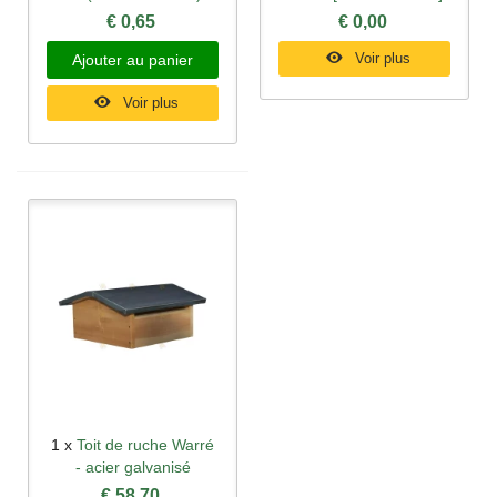
€ 0,65
€ 0,00
Voir plus
Ajouter au panier
Voir plus
1 x
Toit de ruche Warré
- acier galvanisé
€ 58,70