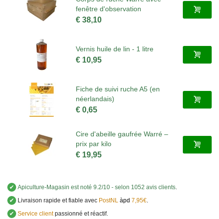
fenêtre d'observation
€ 38,10
Vernis huile de lin - 1 litre
€ 10,95
Fiche de suivi ruche A5 (en
néerlandais)
€ 0,65
Cire d'abeille gaufrée Warré –
prix par kilo
€ 19,95
✔
Apiculture-Magasin
est noté
9.2
/
10
- selon 1052 avis clients
.
✔
Livraison rapide et fiable avec
PostNL
àpd
7,95€
.
✔
Service client
passionné et réactif.