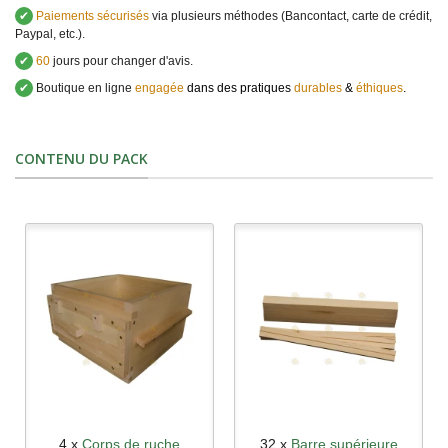
✔
Paiements sécurisés
via plusieurs méthodes (Bancontact, carte de crédit,
Paypal, etc.).
✔
60
jours pour changer d'avis.
✔
Boutique en ligne
engagée
dans des pratiques
durables
&
éthiques
.
CONTENU DU PACK
4 x
Corps de ruche
32 x
Barre supérieure