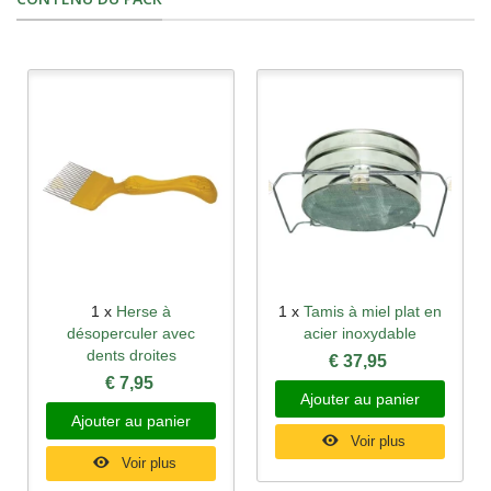
1 x
Herse à
1 x
Tamis à miel plat en
désoperculer avec
acier inoxydable
dents droites
€ 37,95
€ 7,95
Ajouter au panier
Ajouter au panier
Voir plus
Voir plus