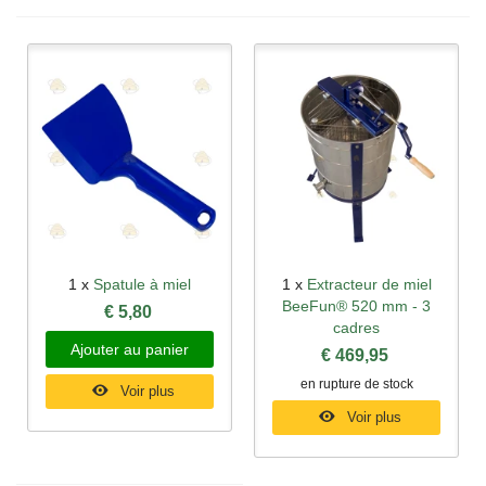
1 x
Spatule à miel
1 x
Extracteur de miel
BeeFun® 520 mm - 3
€ 5,80
cadres
Ajouter au panier
€ 469,95
en rupture de stock
Voir plus
Voir plus