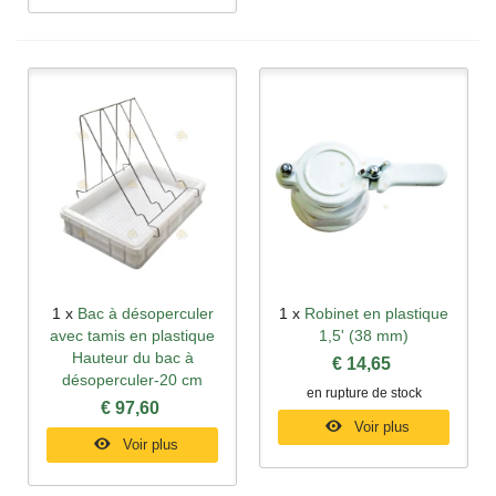
1 x
Bac à désoperculer
1 x
Robinet en plastique
avec tamis en plastique
1,5' (38 mm)
Hauteur du bac à
€ 14,65
désoperculer-20 cm
en rupture de stock
€ 97,60
Voir plus
Voir plus