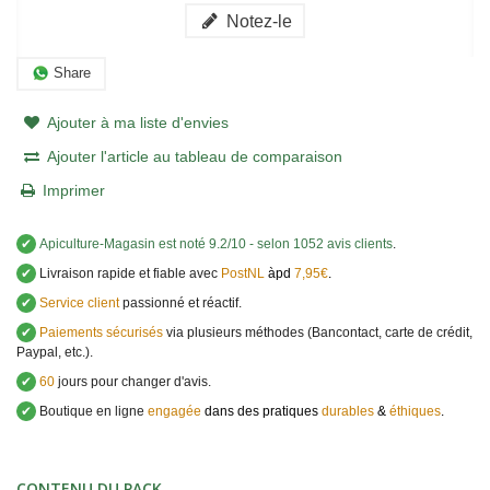
Notez-le
Share
Ajouter à ma liste d'envies
Ajouter l'article au tableau de comparaison
Imprimer
✔
Apiculture-Magasin
est noté
9.2
/
10
- selon 1052 avis clients
.
✔
Livraison rapide et fiable avec
PostNL
àpd
7,95€
.
✔
Service client
passionné et réactif.
✔
Paiements sécurisés
via plusieurs méthodes (Bancontact, carte de crédit,
Paypal, etc.).
✔
60
jours pour changer d'avis.
✔
Boutique en ligne
engagée
dans des pratiques
durables
&
éthiques
.
CONTENU DU PACK