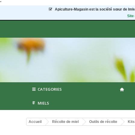
"
Apiculture-Magasin
est la société sœur de Imke
Site
CATEGORIES
MIELS
Accueil
Récolte de miel
Outils de récolte
Kits