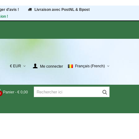
er d'avis !
Livraison avec PostNL & Bpost
ion !
€ EUR
Français (French)
Me connecter
Panier
-
€ 0,00
0