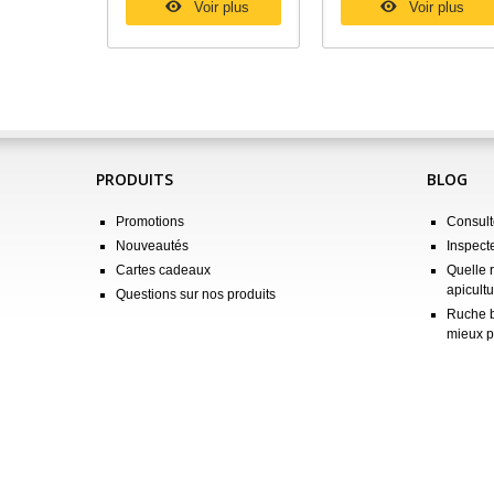
Voir plus
Voir plus
PRODUITS
BLOG
Promotions
Consulte
Nouveautés
Inspect
Cartes cadeaux
Quelle 
apicultu
Questions sur nos produits
Ruche b
mieux p