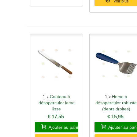
Voir plus
1 x
Couteau à
1 x
Herse à
Aperçu rapide
Aperçu rapide
désoperculer lame
désoperculer robuste
lisse
(dents droites)
€ 17,55
€ 15,95
Ajouter au panier
Ajouter au pan