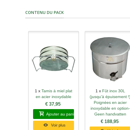
CONTENU DU PACK
1 x
Tamis à miel plat
1 x
Fût inox 30L
Aperçu rapide
Aperçu rapide
en acier inoxydable
(jusqu'à épuisement !
Poignées en acier
€ 37,95
inoxydable en option-
Ajouter au panier
Geen handvatten
€ 188,95
Voir plus