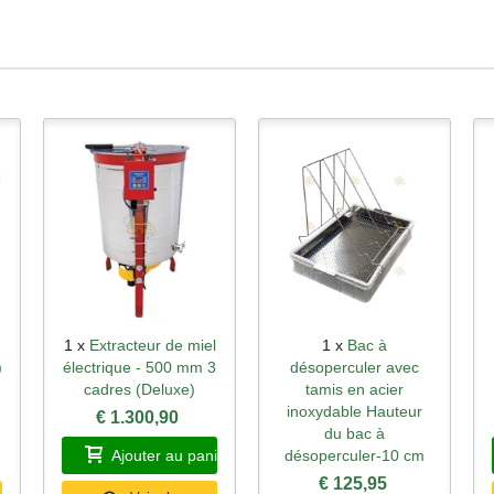
1 x
Extracteur de miel
1 x
Bac à
Aperçu rapide
Aperçu rapide
)
électrique - 500 mm 3
désoperculer avec
cadres (Deluxe)
tamis en acier
inoxydable Hauteur
€ 1.300,90
du bac à
Ajouter au panier
désoperculer-10 cm
€ 125,95