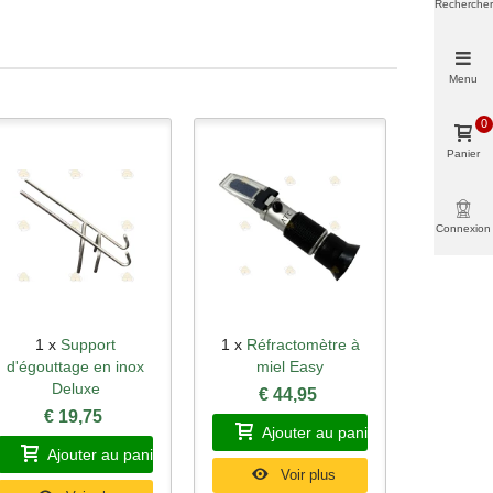
Rechercher
Menu
0
Panier
Connexion
1 x
Support
1 x
Réfractomètre à
Aperçu rapide
Aperçu rapide
d'égouttage en inox
miel Easy
Deluxe
€ 44,95
€ 19,75
Ajouter au panier
Ajouter au panier
Voir plus