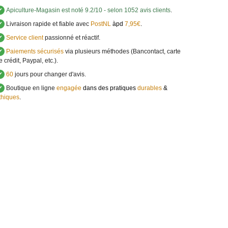
✔
Apiculture-Magasin
est noté
9.2
/
10
- selon 1052 avis clients
.
✔
Livraison rapide et fiable avec
PostNL
àpd
7,95€
.
✔
Service client
passionné et réactif.
✔
Paiements sécurisés
via plusieurs méthodes (Bancontact, carte
e crédit, Paypal, etc.).
✔
60
jours pour changer d'avis.
✔
Boutique en ligne
engagée
dans des pratiques
durables
&
thiques
.