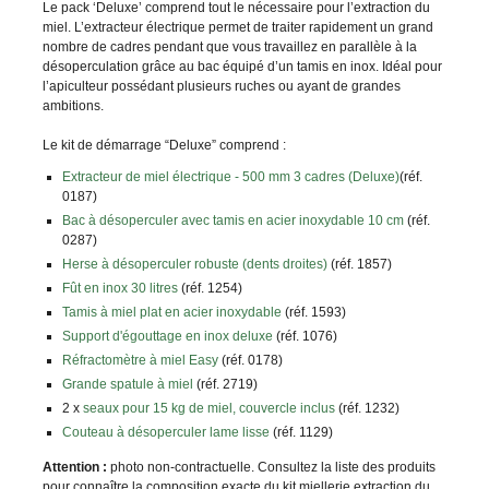
Le pack ‘Deluxe’ comprend tout le nécessaire pour l’extraction du
miel. L’extracteur électrique permet de traiter rapidement un grand
nombre de cadres pendant que vous travaillez en parallèle à la
désoperculation grâce au bac équipé d’un tamis en inox. Idéal pour
l’apiculteur possédant plusieurs ruches ou ayant de grandes
ambitions.
Le kit de démarrage “Deluxe” comprend :
Extracteur de miel électrique - 500 mm 3 cadres (Deluxe)
(réf.
0187)
Bac à désoperculer avec tamis en acier inoxydable 10 cm
(réf.
0287)
Herse à désoperculer robuste (dents droites)
(réf. 1857)
Fût en inox 30 litres
(réf. 1254)
Tamis à miel plat en acier inoxydable
(réf. 1593)
Support d'égouttage en inox deluxe
(réf. 1076)
Réfractomètre à miel Easy
(réf. 0178)
Grande spatule à miel
(réf. 2719)
2 x
seaux pour 15 kg de miel, couvercle inclus
(réf. 1232)
Couteau à désoperculer lame lisse
(réf. 1129)
Attention :
photo non-contractuelle. Consultez la liste des produits
pour connaître la composition exacte du kit miellerie extraction du