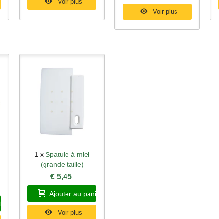
Voir plus
Voir plus
1 x
Spatule à miel
Aperçu rapide
(grande taille)
€ 5,45
Ajouter au panier
ier
Voir plus