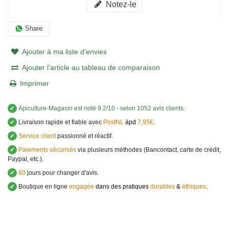
Notez-le
Share
Ajouter à ma liste d'envies
Ajouter l'article au tableau de comparaison
Imprimer
✔
Apiculture-Magasin
est noté
9.2
/
10
- selon 1052 avis clients
.
✔
Livraison rapide et fiable avec
PostNL
àpd
7,95€
.
✔
Service client
passionné et réactif.
✔
Paiements sécurisés
via plusieurs méthodes (Bancontact, carte de crédit,
Paypal, etc.).
✔
60
jours pour changer d'avis.
✔
Boutique en ligne
engagée
dans des pratiques
durables
&
éthiques
.