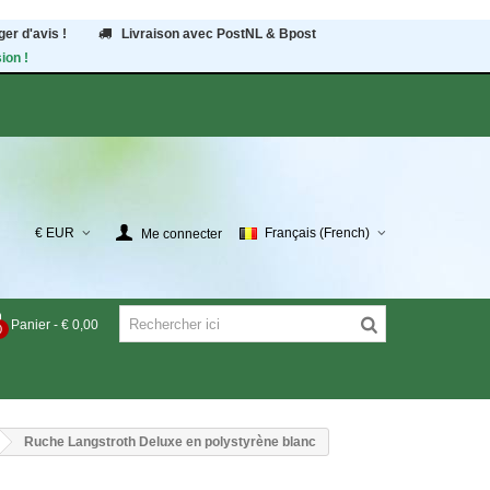
er d'avis !
Livraison avec PostNL & Bpost
ion !
€ EUR
Français (French)
Me connecter
Panier
-
€ 0,00
0
Ruche Langstroth Deluxe en polystyrène blanc