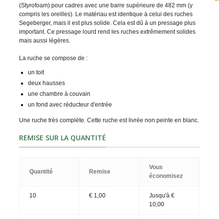
(Styrofoam) pour cadres avec une barre supérieure de 482 mm (y
compris les oreilles). Le matériau est identique à celui des ruches
Segeberger, mais il est plus solide. Cela est dû à un pressage plus
important. Ce pressage lourd rend les ruches extrêmement solides
mais aussi légères.
La ruche se compose de :
un toit
deux hausses
une chambre à couvain
un fond avec réducteur d'entrée
Une ruche très complète. Cette ruche est livrée non peinte en blanc.
REMISE SUR LA QUANTITÉ
Vous
Quantité
Remise
économisez
10
€ 1,00
Jusqu'à
€
10,00