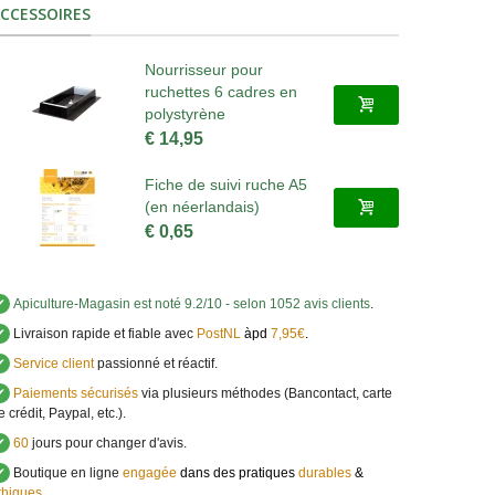
CCESSOIRES
Nourrisseur pour
ruchettes 6 cadres en
polystyrène
€ 14,95
Fiche de suivi ruche A5
(en néerlandais)
€ 0,65
✔
Apiculture-Magasin
est noté
9.2
/
10
- selon 1052 avis clients
.
✔
Livraison rapide et fiable avec
PostNL
àpd
7,95€
.
✔
Service client
passionné et réactif.
✔
Paiements sécurisés
via plusieurs méthodes (Bancontact, carte
e crédit, Paypal, etc.).
✔
60
jours pour changer d'avis.
✔
Boutique en ligne
engagée
dans des pratiques
durables
&
thiques
.